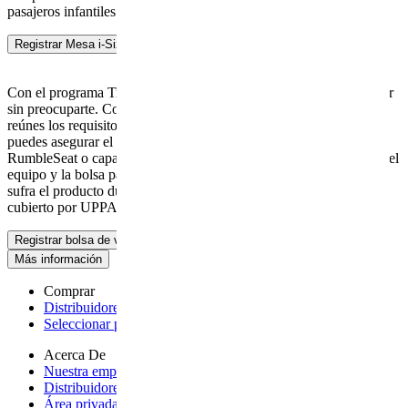
pasajeros infantiles.
Registrar Mesa i-Size o base de Mesa i-Size
Con el programa TravelSafe, puedes registrar el equipo al embarcar
sin preocuparte. Con la compra de una bolsa de viaje UPPAbaby,
reúnes los requisitos para nuestro programa TravelSafe, con el cual
puedes asegurar el carrito, silla de coche, asiento auxiliar
RumbleSeat o capazo durante el viaje aéreo. Simplemente registra el
equipo y la bolsa para viajes antes de partir y cualquier daño que
sufra el producto durante el viaje aéreo estará completamente
cubierto por UPPAbaby, según los términos de la garantía original.
Registrar bolsa de viaje
Más información
Comprar
Distribuidores autorizados
- opens a new page
Seleccionar país
- opens a new page
Acerca De
Nuestra empresa
- opens a new page
Distribuidores internacionales
- opens a new page
Área privada tienda
- opens page on an external site