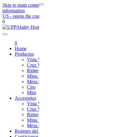
Skip to main content
Skip to footer navigation
Skip to contact
information
US
- opens the country selection page
0
UPPAbaby
0
Home
Productos
Vista V3
Cruz V2
Ridge
Minu V2
Mesa i-Size
Ciro
Mira
Accesorios
Vista V3
Cruz V2
Ridge
Minu V2
Mesa i-Size
Registro del Producto
Contáctanos