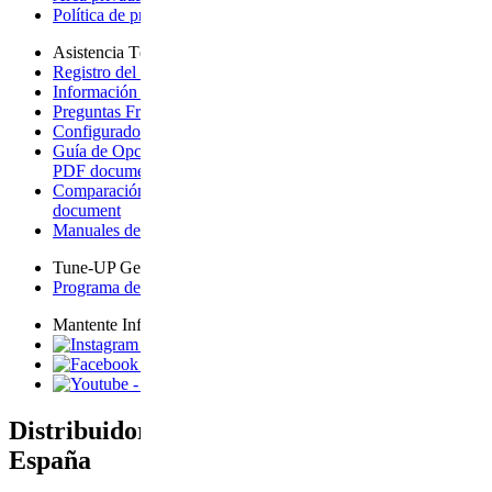
Política de privacidad
- opens a new page
Asistencia Técnica
Registro del producto + Garantía
- opens a new page
Información sobre la garantía
- opens a new page
Preguntas Frecuentes
- opens page on an external site
Configurador para Vista
- opens a new page
Guía de Opciones de Ampliación para Vista
- downloads a
PDF document
Comparación de carritos de bebé
- downloads a PDF
document
Manuales de Productos
- opens a new page
Tune-UP Gear-UP
Programa de Eventos
- opens page on an external site
Mantente Informado
- opens page on an external site
- opens page on an external site
- opens page on an external site
Distribuidor oficial de UPPAbaby en
España