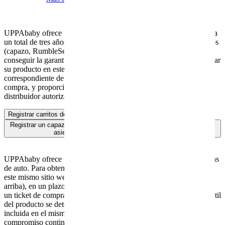
UPPAbaby ofrece una GARANTÍA AMPLIADA de un año, hasta
un total de tres años, en todos los coches y accesorios seleccionados
(capazo, RumbleSeat, kit de nacimiento y PiggyBack). Para
conseguir la garantía adicional de un año, los clientes deben registrar
su producto en este mismo sitio web (elegir el apartado
correspondiente de más arriba), en un plazo de tres meses desde la
compra, y proporcionar un ticket de compra válido de un
distribuidor autorizado. ¡Es nuestra forma de dar las gracias!
Registrar carritos de bebé
Registrar un capazo extra, kit para recién nacido, patinete PiggyBacky
asiento adicional RumbleSeat para Vista
UPPAbaby ofrece una Garantía Limitada Vitalicia en todas las sillas
de auto. Para obtenerla, los clientes deben registrar su producto en
este mismo sitio web (elegir el apartado correspondiente de más
arriba), en un plazo de tres meses desde la compra, y proporcionar
un ticket de compra válido de un distribuidor autorizado. La vida útil
del producto se determina en función de la fecha de caducidad
incluida en el mismo. La Garantía Limitada Vitalicia representa el
compromiso continuo de UPPAbaby con la seguridad de los