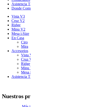
Asistencia Técnica
Donde Comprar
Vista V3
Cruz V2
Ridge
Minu V2
Mesa i-Size
En Casa
Ciro
Mira
Accesorios
Vista V3
Cruz V2
Ridge
Minu V2
Mesa i-Size
Asistencia Técnica
Nuestros programas de garantía
Más información sobre nuestras garantías.