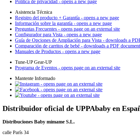
Política de privacidad
- opens a new page
Asistencia Técnica
Registro del producto + Garantía
- opens a new page
Información sobre la garantía
- opens a new page
Preguntas Frecuentes
- opens page on an external site
Configurador para Vista
- opens a new page
Guía de Opciones de Ampliación para Vista
- downloads a PD
Comparación de carritos de bebé
- downloads a PDF document
Manuales de Productos
- opens a new page
Tune-UP Gear-UP
Programa de Eventos
- opens page on an external site
Mantente Informado
- opens page on an external site
- opens page on an external site
- opens page on an external site
Distribuidor oficial de UPPAbaby en Espa
Distribuciones Baby mímame S.L.
calle París 34