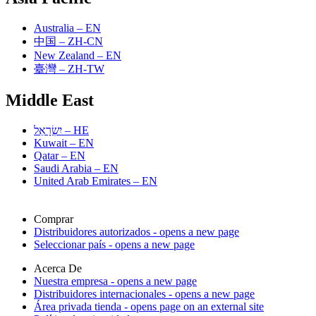
Australia – EN
中国 – ZH-CN
New Zealand – EN
臺灣 – ZH-TW
Middle East
יִשְׂרָאֵל – HE
Kuwait – EN
Qatar – EN
Saudi Arabia – EN
United Arab Emirates – EN
Comprar
Distribuidores autorizados
- opens a new page
Seleccionar país
- opens a new page
Acerca De
Nuestra empresa
- opens a new page
Distribuidores internacionales
- opens a new page
Área privada tienda
- opens page on an external site