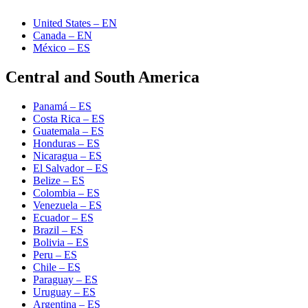
United States – EN
Canada – EN
México – ES
Central and South America
Panamá – ES
Costa Rica – ES
Guatemala – ES
Honduras – ES
Nicaragua – ES
El Salvador – ES
Belize – ES
Colombia – ES
Venezuela – ES
Ecuador – ES
Brazil – ES
Bolivia – ES
Peru – ES
Chile – ES
Paraguay – ES
Uruguay – ES
Argentina – ES