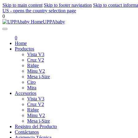
Skip to main content
Skip to footer navigation
Skip to contact informa
US
- opens the country selection page
0
UPPAbaby
0
Home
Productos
Vista V3
Cruz V2
Ridge
Minu V2
Mesa i-Size
Ciro
Mira
Accesorios
Vista V3
Cruz V2
Ridge
Minu V2
Mesa i-Size
Registro del Producto
Contáctanos
Asistencia Técnica