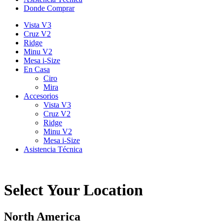
Donde Comprar
Vista V3
Cruz V2
Ridge
Minu V2
Mesa i-Size
En Casa
Ciro
Mira
Accesorios
Vista V3
Cruz V2
Ridge
Minu V2
Mesa i-Size
Asistencia Técnica
Select Your Location
North America