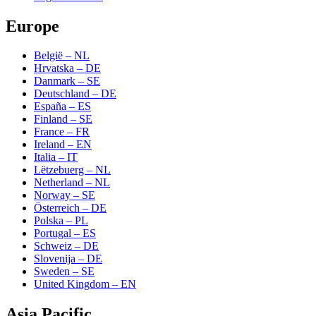
Europe
België – NL
Hrvatska – DE
Danmark – SE
Deutschland – DE
España – ES
Finland – SE
France – FR
Ireland – EN
Italia – IT
Lëtzebuerg – NL
Netherland – NL
Norway – SE
Österreich – DE
Polska – PL
Portugal – ES
Schweiz – DE
Slovenija – DE
Sweden – SE
United Kingdom – EN
Asia Pacific