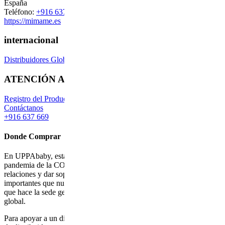
España
Teléfono:
+916 637 669
https://mimame.es
internacional
Distribuidores Globales
ATENCIÓN AL CLIENTE
Registro del Producto
Contáctanos
+916 637 669
Donde Comprar
En UPPAbaby, estamos haciendo todo lo posible para lidiar con la
pandemia de la COVID-19 como empresa. Las conexiones, las
relaciones y dar soporte a nuestras tiendas y clientes son más
importantes que nunca. Para obtener más información acerca de lo
que hace la sede general de UPPAbaby durante esta crisis sanitaria
global.
Para apoyar a un distribuidor cerca de ti, utiliza nuestro localizador