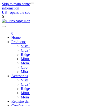
Skip to main content
Skip to footer navigation
Skip to contact
information
US
- opens the country selection page
0
UPPAbaby
0
Home
Productos
Vista V3
Cruz V2
Ridge
Minu V2
Mesa i-Size
Ciro
Mira
Accesorios
Vista V3
Cruz V2
Ridge
Minu V2
Mesa i-Size
Registro del Producto
Contáctanos