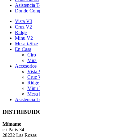
Asistencia Técnica
Donde Comprar
Vista V3
Cruz V2
Ridge
Minu V2
Mesa i-Size
En Casa
Ciro
Mira
Accesorios
Vista V3
Cruz V2
Ridge
Minu V2
Mesa i-Size
Asistencia Técnica
DISTRIBUIDOR EN ESPAÑA
Mímame
c / Paris 34
28232 Las Rozas