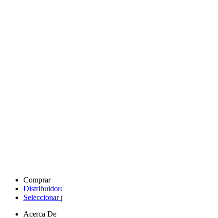
Comprar
Distribuidores autorizados
- opens a new page
Seleccionar país
- opens a new page
Acerca De