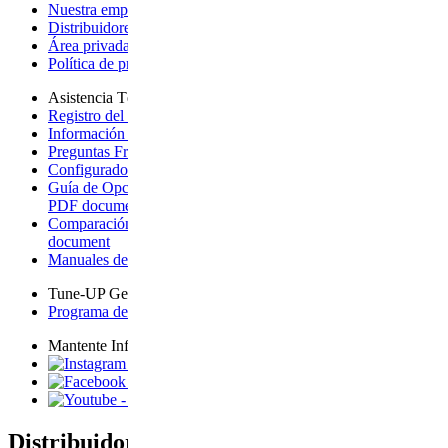
Nuestra empresa
- opens a new page
Distribuidores internacionales
- opens a new page
Área privada tienda
- opens page on an external site
Política de privacidad
- opens a new page
Asistencia Técnica
Registro del producto + Garantía
- opens a new page
Información sobre la garantía
- opens a new page
Preguntas Frecuentes
- opens page on an external site
Configurador para Vista
- opens a new page
Guía de Opciones de Ampliación para Vista
- downloads a
PDF document
Comparación de carritos de bebé
- downloads a PDF
document
Manuales de Productos
- opens a new page
Tune-UP Gear-UP
Programa de Eventos
- opens page on an external site
Mantente Informado
- opens page on an external site
- opens page on an external site
- opens page on an external site
Distribuidor oficial de UPPAbaby en