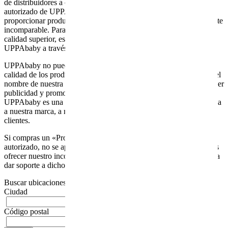
de distribuidores a continuación para encontrar un distribuidor
autorizado de UPPAbaby. UPPAbaby se compromete a
proporcionar productos de gran calidad y una experiencia del cliente
incomparable. Para garantizar una experiencia UPPAbaby de
calidad superior, es importante comprar siempre productos
UPPAbaby a través de un distribuidor autorizado.
UPPAbaby no puede hacerse responsable de la autenticidad o
calidad de los productos que se promocionan o venden utilizando el
nombre de nuestra marca en distribuidores no autorizados. Cualquier
publicidad y promoción de productos de este tipo bajo la marca de
UPPAbaby es una violación de nuestra propiedad intelectual y daña
a nuestra marca, a nuestros distribuidores autorizados y a nuestros
clientes.
Si compras un «Producto UPPAbaby» a un distribuidor no
autorizado, no se aplicará la garantía de UPPAbaby y no podremos
ofrecer nuestro incomparable equipo de experiencia del cliente para
dar soporte a dichos productos.
Buscar ubicaciones cerca de:
Ciudad
Código postal