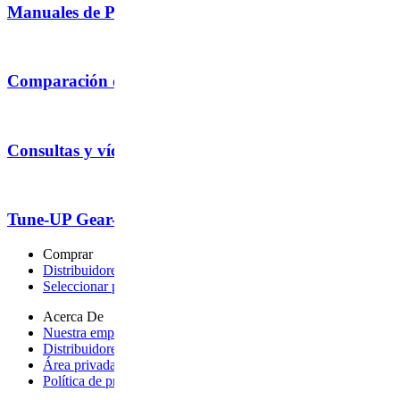
Manuales de Productos
Comparación de carritos de bebé
Consultas y vídeos
Tune-UP Gear-UP
Comprar
Distribuidores autorizados
- opens a new page
Seleccionar país
- opens a new page
Acerca De
Nuestra empresa
- opens a new page
Distribuidores internacionales
- opens a new page
Área privada tienda
- opens page on an external site
Política de privacidad
- opens a new page