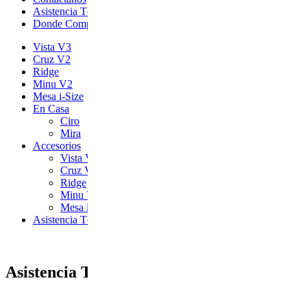
Asistencia Técnica
Donde Comprar
Vista V3
Cruz V2
Ridge
Minu V2
Mesa i-Size
En Casa
Ciro
Mira
Accesorios
Vista V3
Cruz V2
Ridge
Minu V2
Mesa i-Size
Asistencia Técnica
Asistencia Técnica