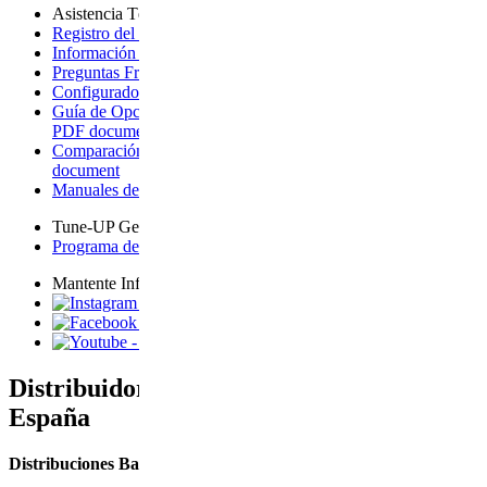
Asistencia Técnica
Registro del producto + Garantía
- opens a new page
Información sobre la garantía
- opens a new page
Preguntas Frecuentes
- opens page on an external site
Configurador para Vista
- opens a new page
Guía de Opciones de Ampliación para Vista
- downloads a
PDF document
Comparación de carritos de bebé
- downloads a PDF
document
Manuales de Productos
- opens a new page
Tune-UP Gear-UP
Programa de Eventos
- opens page on an external site
Mantente Informado
- opens page on an external site
- opens page on an external site
- opens page on an external site
Distribuidor oficial de UPPAbaby en
España
Distribuciones Baby mímame S.L.