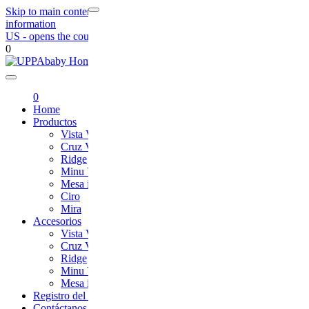
Skip to main content
Skip to footer navigation
Skip to contact
information
US
- opens the country selection page
0
UPPAbaby
0
Home
Productos
Vista V3
Cruz V2
Ridge
Minu V2
Mesa i-Size
Ciro
Mira
Accesorios
Vista V3
Cruz V2
Ridge
Minu V2
Mesa i-Size
Registro del Producto
Contáctanos