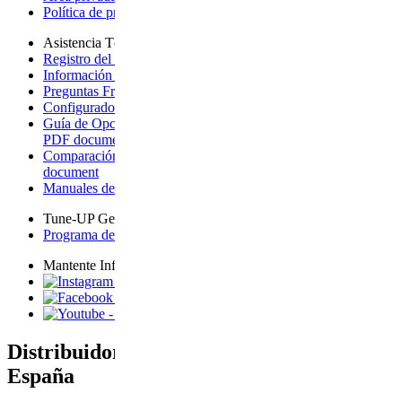
Política de privacidad
- opens a new page
Asistencia Técnica
Registro del producto + Garantía
- opens a new page
Información sobre la garantía
- opens a new page
Preguntas Frecuentes
- opens page on an external site
Configurador para Vista
- opens a new page
Guía de Opciones de Ampliación para Vista
- downloads a
PDF document
Comparación de carritos de bebé
- downloads a PDF
document
Manuales de Productos
- opens a new page
Tune-UP Gear-UP
Programa de Eventos
- opens page on an external site
Mantente Informado
- opens page on an external site
- opens page on an external site
- opens page on an external site
Distribuidor oficial de UPPAbaby en
España