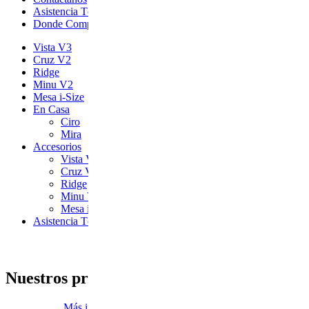
Asistencia Técnica
Donde Comprar
Vista V3
Cruz V2
Ridge
Minu V2
Mesa i-Size
En Casa
Ciro
Mira
Accesorios
Vista V3
Cruz V2
Ridge
Minu V2
Mesa i-Size
Asistencia Técnica
Nuestros programas de garantía
Más información sobre nuestras garantías.