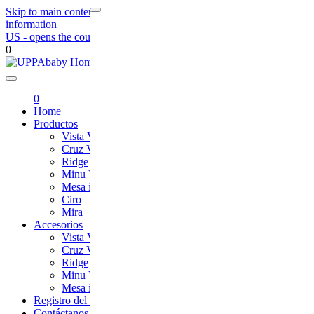
Skip to main content
Skip to footer navigation
Skip to contact
information
US
- opens the country selection page
0
UPPAbaby
0
Home
Productos
Vista V3
Cruz V2
Ridge
Minu V2
Mesa i-Size
Ciro
Mira
Accesorios
Vista V3
Cruz V2
Ridge
Minu V2
Mesa i-Size
Registro del Producto
Contáctanos