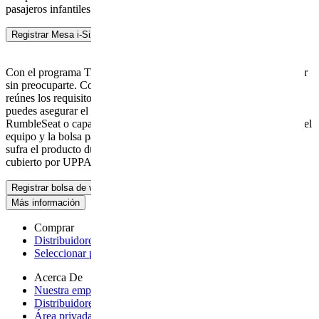
pasajeros infantiles.
Registrar Mesa i-Size o base de Mesa i-Size
Con el programa TravelSafe, puedes registrar el equipo al embarcar
sin preocuparte. Con la compra de una bolsa de viaje UPPAbaby,
reúnes los requisitos para nuestro programa TravelSafe, con el cual
puedes asegurar el carrito, silla de coche, asiento auxiliar
RumbleSeat o capazo durante el viaje aéreo. Simplemente registra el
equipo y la bolsa para viajes antes de partir y cualquier daño que
sufra el producto durante el viaje aéreo estará completamente
cubierto por UPPAbaby, según los términos de la garantía original.
Registrar bolsa de viaje
Más información
Comprar
Distribuidores autorizados
- opens a new page
Seleccionar país
- opens a new page
Acerca De
Nuestra empresa
- opens a new page
Distribuidores internacionales
- opens a new page
Área privada tienda
- opens page on an external site