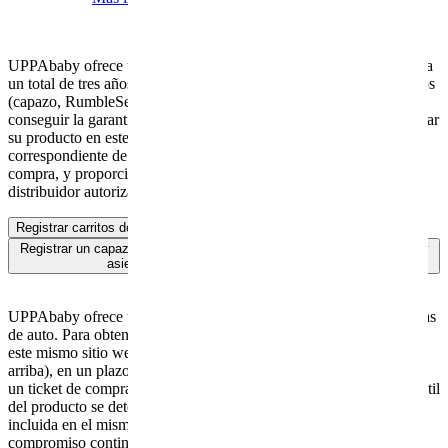
UPPAbaby ofrece una GARANTÍA AMPLIADA de un año, hasta
un total de tres años, en todos los coches y accesorios seleccionados
(capazo, RumbleSeat, kit de nacimiento y PiggyBack). Para
conseguir la garantía adicional de un año, los clientes deben registrar
su producto en este mismo sitio web (elegir el apartado
correspondiente de más arriba), en un plazo de tres meses desde la
compra, y proporcionar un ticket de compra válido de un
distribuidor autorizado. ¡Es nuestra forma de dar las gracias!
Registrar carritos de bebé
Registrar un capazo extra, kit para recién nacido, patinete PiggyBacky
asiento adicional RumbleSeat para Vista
UPPAbaby ofrece una Garantía Limitada Vitalicia en todas las sillas
de auto. Para obtenerla, los clientes deben registrar su producto en
este mismo sitio web (elegir el apartado correspondiente de más
arriba), en un plazo de tres meses desde la compra, y proporcionar
un ticket de compra válido de un distribuidor autorizado. La vida útil
del producto se determina en función de la fecha de caducidad
incluida en el mismo. La Garantía Limitada Vitalicia representa el
compromiso continuo de UPPAbaby con la seguridad de los