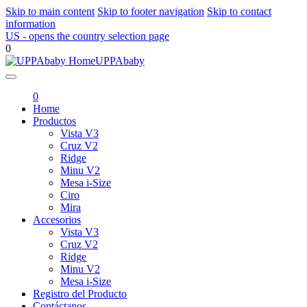
Skip to main content
Skip to footer navigation
Skip to contact
information
US
- opens the country selection page
0
UPPAbaby
0
Home
Productos
Vista V3
Cruz V2
Ridge
Minu V2
Mesa i-Size
Ciro
Mira
Accesorios
Vista V3
Cruz V2
Ridge
Minu V2
Mesa i-Size
Registro del Producto
Contáctanos