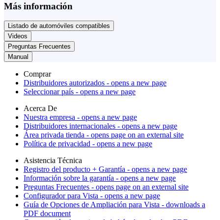
Más información
Listado de automóviles compatibles
Videos
Preguntas Frecuentes
Manual
Comprar
Distribuidores autorizados
- opens a new page
Seleccionar país
- opens a new page
Acerca De
Nuestra empresa
- opens a new page
Distribuidores internacionales
- opens a new page
Área privada tienda
- opens page on an external site
Política de privacidad
- opens a new page
Asistencia Técnica
Registro del producto + Garantía
- opens a new page
Información sobre la garantía
- opens a new page
Preguntas Frecuentes
- opens page on an external site
Configurador para Vista
- opens a new page
Guía de Opciones de Ampliación para Vista
- downloads a
PDF document