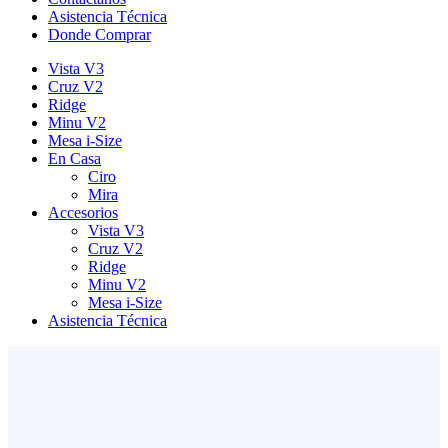
Asistencia Técnica
Donde Comprar
Vista V3
Cruz V2
Ridge
Minu V2
Mesa i-Size
En Casa
Ciro
Mira
Accesorios
Vista V3
Cruz V2
Ridge
Minu V2
Mesa i-Size
Asistencia Técnica