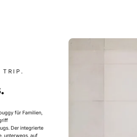
 TRIP.
.
ebuggy für Familien,
riff
gs. Der integrierte
, unterwegs, auf