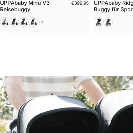
UPPAbaby Minu V3
UPPAbaby Ridg
€399,95
Reisebuggy
Buggy für Spor
Savannah (Pearl Gray Jacquard)
James (Black)
Jake (Charcoal)
Greyson (Charcoal Mélange)
James (Black)
Evelyn (Mea
+3