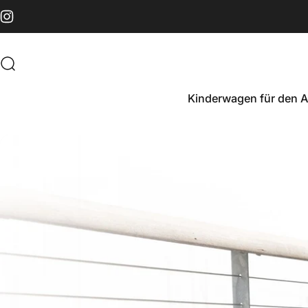
Direkt zum Inhalt
Instagram
Suche
Kinderwagen für den A
Kinderwagen für den Alltag