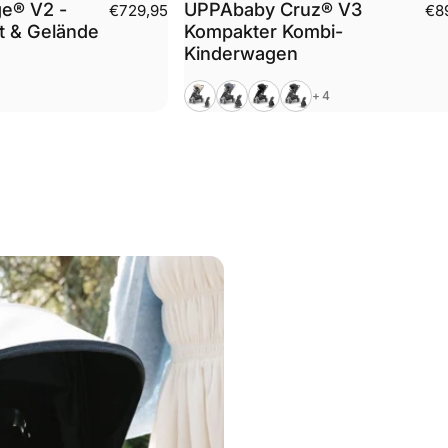
e® V2 -
UPPAbaby Cruz® V3
€729,95
€8
t & Gelände
Kompakter Kombi-
Kinderwagen
dow Green)
Liam (Oat Mélange)
Julian (Dusty Blue Mélange)
James (Black)
Jake (Charcoal)
+4