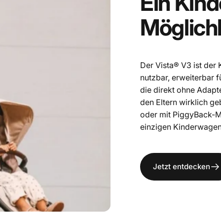
Ein
Kind
Möglichk
Der Vista® V3 ist der
nutzbar, erweiterbar f
die direkt ohne Adapte
den Eltern wirklich g
oder mit PiggyBack-M
einzigen Kinderwagen,
Jetzt entdecken