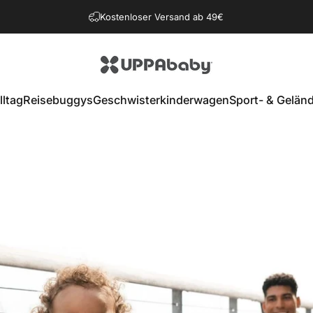
Kostenloser Versand ab 49€
UPPAbaby
lltag
Reisebuggys
Geschwisterkinderwagen
Sport- & Gelän
Reisebuggys
Geschwisterkinderwagen
Sport- & Gelän